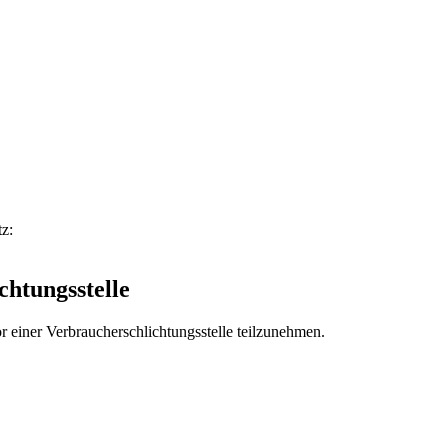
z:
chtungs­stelle
vor einer Verbraucherschlichtungsstelle teilzunehmen.