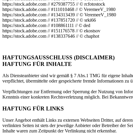
https://stock.adobe.com // #279387755 // © rcfotostock
https://stock.adobe.com // #111010468 // © VeremeeV_1980
https://stock.adobe.com // #134313439 // © VeremeeV_1980
https://stock.adobe.com // #137851720 // © srki66
https://stock.adobe.com // #108861111 // © ded
https://stock.adobe.com // #151176578 // © ekostsov
https://stock.adobe.com // #138337646 // © chaphot
HAFTUNGSAUSSCHLUSS (DISCLAIMER)
HAFTUNG FÜR INHALTE
Als Diensteanbieter sind wir gemäß § 7 Abs.1 TMG für eigene Inhalte
verpflichtet, übermittelte oder gespeicherte fremde Informationen zu
Verpflichtungen zur Entfernung oder Sperrung der Nutzung von Inform
Kenntnis einer konkreten Rechtsverletzung möglich. Bei Bekanntwer
HAFTUNG FÜR LINKS
Unser Angebot enthält Links zu externen Webseiten Dritter, auf dere
verlinkten Seiten ist stets der jeweilige Anbieter oder Betreiber der
Inhalte waren zum Zeitpunkt der Verlinkung nicht erkennbar.