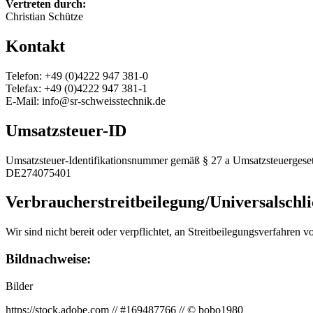
Vertreten durch:
Christian Schütze
Kontakt
Telefon: +49 (0)4222 947 381-0
Telefax: +49 (0)4222 947 381-1
E-Mail: info@sr-schweisstechnik.de
Umsatzsteuer-ID
Umsatzsteuer-Identifikationsnummer gemäß § 27 a Umsatzsteuergeset
DE274075401
Verbraucher­streit­beilegung/Universal­schli
Wir sind nicht bereit oder verpflichtet, an Streitbeilegungsverfahren 
Bildnachweise:
Bilder
https://stock.adobe.com // #169487766 // © bobo1980