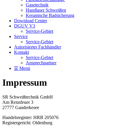
Gasetechnik
Handlaser Schweißen
Keramische Badsicherung
Download Center
DGUV V3
Service-Gebiet
Service
Service-Gebiet
Autorisierter Fachhändler
Kontakt
Service-Gebiet
Ansprechpartner
☰ Menü
Impressum
SR Schweißtechnik GmbH
Am Rennfeuer 3
27777 Ganderkesee
Handelsregister: HRB 205076
Registergericht: Oldenburg